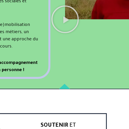
s sociales et
re)mobilisation
es métiers, un
nt une approche du
rcours.
n accompagnement
a personne !
SOUTENIR
ET