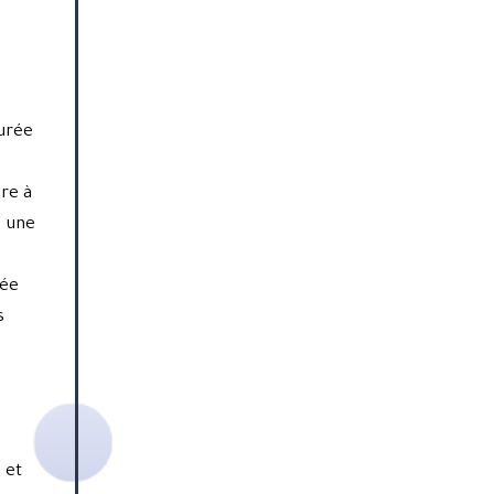
durée
ure à
s une
dée
s
 et