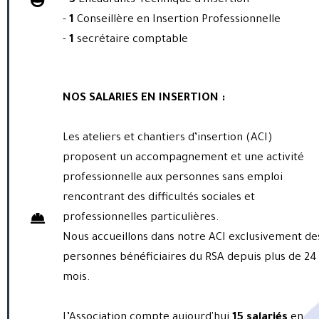
-
3
E
ncadrants
T
echnique d'
I
nsertion
-
1
Conseillère en Insertion Professionnelle
-
1
secrétaire comptable
NOS SALARIES EN INSERTION :
Les ateliers et chantiers d’insertion (ACI)
proposent un accompagnement et une activité
professionnelle aux personnes sans emploi
rencontrant des difficultés sociales et
professionnelles particulières.
Nous accueillons dans notre ACI exclusivement de
personnes bénéficiaires du RSA depuis plus de 24
mois.
L’Association compte aujourd'hui
15
salariés
en