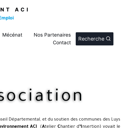
NT ACI
Emploi
Mécénat
Nos Partenaires
Recherche
Contact
sociation
Conseil Départemental, et du soutien des communes des Luys
environnement
ACI
(
A
telier
C
hantier d
’I
nsertion
) voyait le