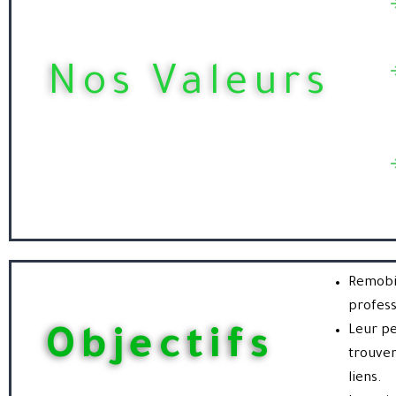
Nos Valeurs
Remobil
profess
Leur pe
Objectifs
trouver
liens.