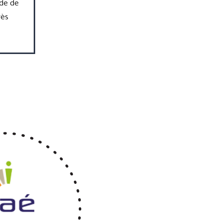
ode de
rès